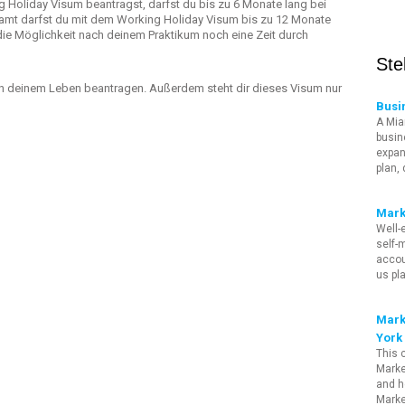
Holiday Visum beantragst, darfst du bis zu 6 Monate lang bei
amt darfst du mit dem Working Holiday Visum bis zu 12 Monate
die Möglichkeit nach deinem Praktikum noch eine Zeit durch
Ste
in deinem Leben beantragen. Außerdem steht dir dieses Visum nur
Busi
A Mia
busin
expan
plan,
Mark
Well-
self-m
accou
us pl
Mark
York 
This 
Marke
and h
Marke