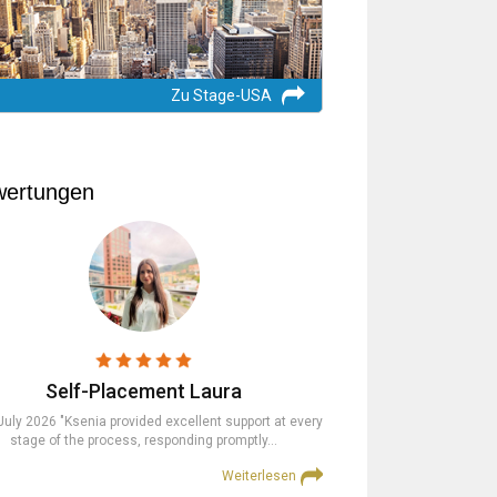
Zu Stage-USA
ertungen
Self-Placement Laura
Trainees
July 2026 "Ksenia provided excellent support at every
23rd July 2026 "The St
stage of the process, responding promptly…
supportive at every step an
Weiterlesen