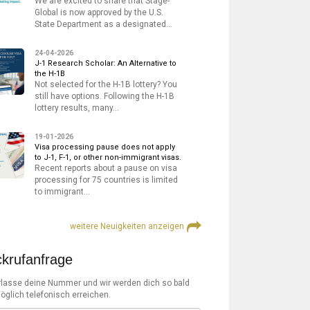
We are excited to share that Stage-
Global is now approved by the U.S.
State Department as a designated…
24-04-2026
J-1 Research Scholar: An Alternative to
the H-1B
Not selected for the H-1B lottery? You
still have options. Following the H-1B
lottery results, many…
19-01-2026
Visa processing pause does not apply
to J-1, F-1, or other non-immigrant visas.
Recent reports about a pause on visa
processing for 75 countries is limited
to immigrant…
weitere Neuigkeiten anzeigen
krufanfrage
rlasse deine Nummer und wir werden dich so bald
öglich telefonisch erreichen.