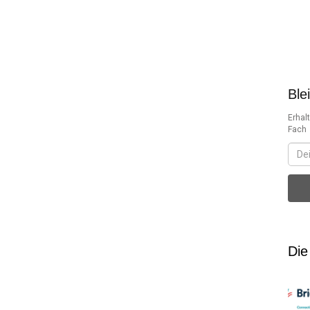
Ble
Erhal
Fach
Die