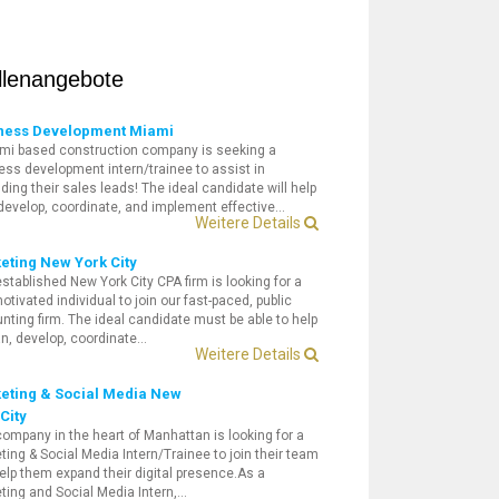
llenangebote
ness Development Miami
mi based construction company is seeking a
ess development intern/trainee to assist in
ding their sales leads! The ideal candidate will help
 develop, coordinate, and implement effective…
Weitere Details
eting New York City
established New York City CPA firm is looking for a
otivated individual to join our fast-paced, public
nting firm. The ideal candidate must be able to help
an, develop, coordinate…
Weitere Details
eting & Social Media New
City
company in the heart of Manhattan is looking for a
ting & Social Media Intern/Trainee to join their team
elp them expand their digital presence.As a
ting and Social Media Intern,…