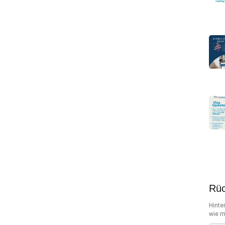
Rüc
Hinte
wie m