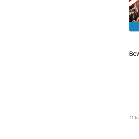
Bew
Traineeship Hans
19th July 2026 "The preparations went smoothly and were
27th 
well-structured."
Weiterlesen