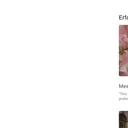
Erf
Mee
"This
profes