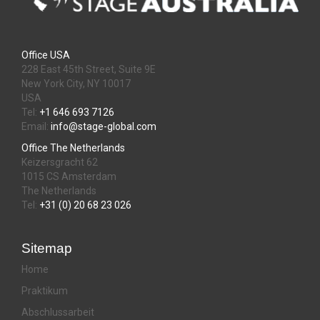
Office USA
228 East 45th Street, Suite 9E
New York City, NY 10017
USA
Tel:
+1 646 693 7126
Email:
info@stage-global.com
Office The Netherlands
Keizersgracht 62
1015 CS Amsterdam
The Netherlands
Tel:
+31 (0) 20 68 23 026
Sitemap
Home
Praktikum
Abschlussarbeit