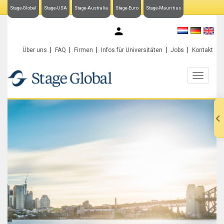
Stage-Global
Stage-USA
Stage-Australia
Stage-Euro
Stage-Mauritius
My Stage-Global
Über uns
FAQ
Firmen
Infos für Universitäten
Jobs
Kontakt