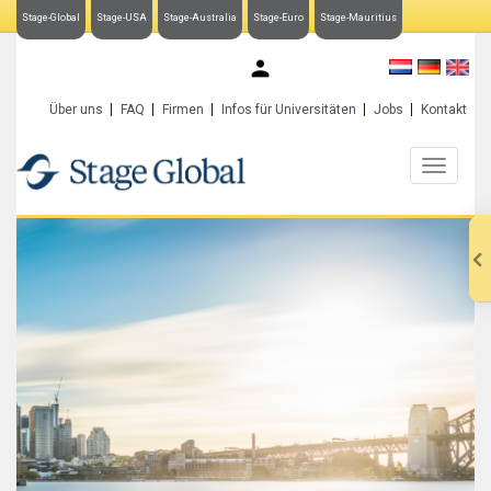
Stage-Global
Stage-USA
Stage-Australia
Stage-Euro
Stage-Mauritius
My Stage-Global
Über uns
FAQ
Firmen
Infos für Universitäten
Jobs
Kontakt