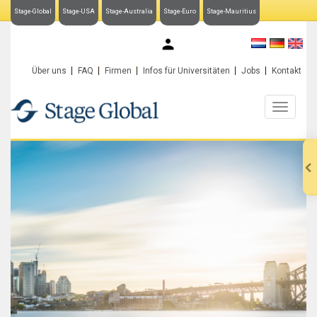
Stage-Global
Stage-USA
Stage-Australia
Stage-Euro
Stage-Mauritius
My Stage-Global
Über uns
FAQ
Firmen
Infos für Universitäten
Jobs
Kontakt