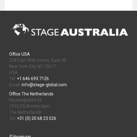
Office USA
228 East 45th Street, Suite 9E
New York City, NY 10017
USA
Tel:
+1 646 693 7126
Email:
info@stage-global.com
Office The Netherlands
Keizersgracht 62
1015 CS Amsterdam
The Netherlands
Tel:
+31 (0) 20 68 23 026
Sitemap